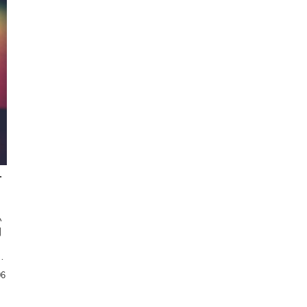
対
い
間
に
06
前
ア