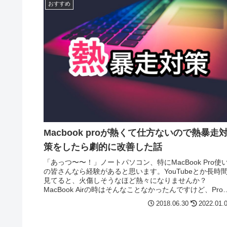
おすすめ
Macbook proが熱くて仕方ないので熱暴走
策をしたら劇的に改善した話
「あっつ〜〜！」ノートパソコン、特にMacBook Pro使
の皆さんなら経験があると思います。YouTubeとか長時
見てると、火傷しそうなほど熱々になりませんか？
MacBook Airの時はそんなことなかったんですけど、Pro
替えたらいきなりでした。これから夏だというのにです
2018.06.30
2022.01.
よ。こりゃやばい・・・ということで、熱暴走が起きる
に対策を施すことにしました。今日のポイント熱対策の
プリを見つけたけど・・・PS4用の４ファン冷却パッドの