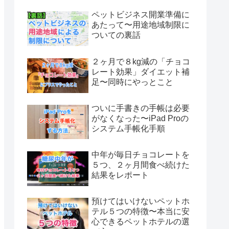
ペットビジネス開業準備に
あたって〜用途地域制限に
ついての裏話
２ヶ月で８kg減の「チョコ
レート効果」ダイエット補
足〜同時にやっとこと
ついに手書きの手帳は必要
がなくなった〜iPad Proの
システム手帳化手順
中年が毎日チョコレートを
５つ、２ヶ月間食べ続けた
結果をレポート
預けてはいけないペットホ
テル５つの特徴〜本当に安
心できるペットホテルの選