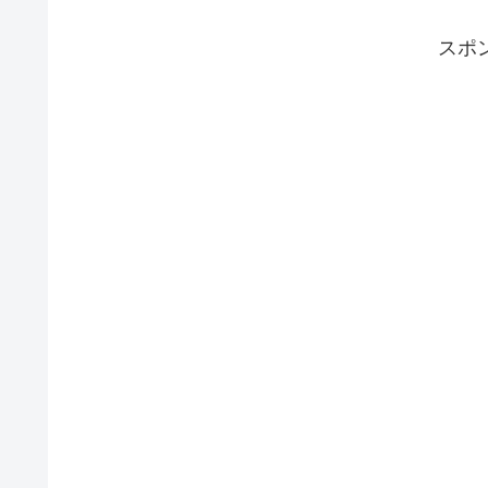
コスパがいい使ってみたら劇的だったちょっと困ったこ
もあったので対策
スポ