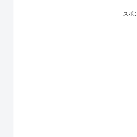
なりがモロに出る（テレビではNGのエロ、本音ネタも豊
富）
スポ