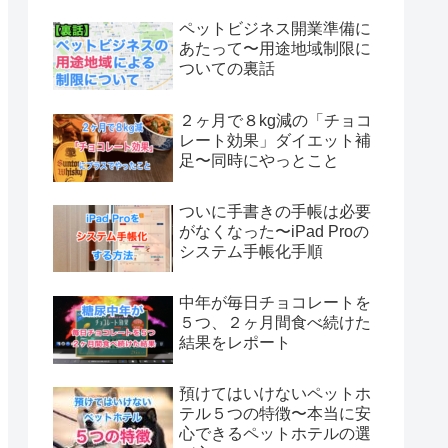
ペットビジネス開業準備に
あたって〜用途地域制限に
ついての裏話
２ヶ月で８kg減の「チョコ
レート効果」ダイエット補
足〜同時にやっとこと
ついに手書きの手帳は必要
がなくなった〜iPad Proの
システム手帳化手順
中年が毎日チョコレートを
５つ、２ヶ月間食べ続けた
結果をレポート
預けてはいけないペットホ
テル５つの特徴〜本当に安
心できるペットホテルの選