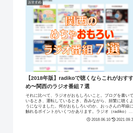
おすすめ
【2018年版】radikoで聴くならこれがおす
め〜関西のラジオ番組７選
それに比べて、ラジオがおもしろいこと。ブログを書い
いるとき、運転しているとき、呑みながら、頻繁に聴く
うになりました。何がおもしろいのか、おっさんの琴線
触れるポイントがいくつかあります。ラジオ（radiko）の
グッドポイント○○しながら〜の、ながら聴きができる
2018.06.10
2021.09.
radikoエリアフリーで日本全国の放送が聴けるradikoタイ
フリーで空いた時間に聴きたい番組を聴けるリスナーと
距離感が近い（テレビとは別世界）パーソナリティの人